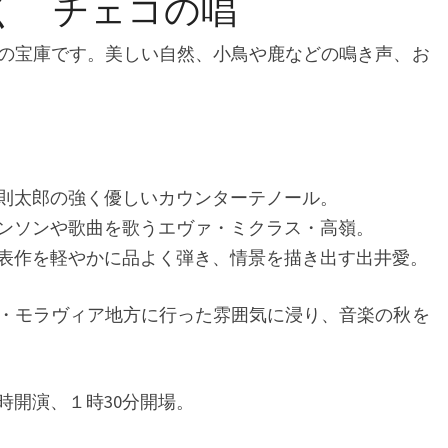
く チェコの唱
謡
の
の宝庫です。
美しい自然、小鳥や鹿などの鳴き声、お
世
界
へ
行
き
ま
則太郎の強く優しいカウンターテノール。
せ
ンソンや歌曲を歌うエヴァ・ミクラス・高嶺。
ん
表作を軽やかに品よく弾き、情景を描き出す出井愛。
か？
・モラヴィア地方に行った雰囲気に浸り、音楽の秋を
チ
ェ
コ
の
時開演、１時30分開場。
民
謡、