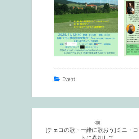
Event
投
稿
前
[チェコの歌・一緒に歌おう]ミニ・コ
ナ
トに参加して