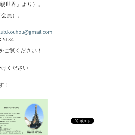
親世界」より）。
で
す！
円（会員）。
lub.kouhou@gmail.com
-5134
をご覧ください！
かけください。
す！