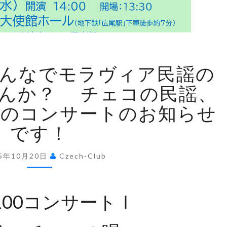
音
みんなでモラヴィア民謡の
楽
の
んか？ チェコの民謡、
秋！
のコンサートのお知らせ
み
ん
です！
な
で
25年10月20日
Czech-Club
モ
ラ
ヴ
00コンサートⅠ
ィ
ア
民