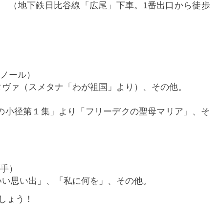
ル
（地下鉄日比谷線「広尾」下車。1番出口から徒歩
シ
ャ
ン
ソ
ン
な
ノール）
ど
タヴァ（スメタナ「わが祖国」より）、その他。
の
コ
影の小径第１集」より「フリーデクの聖母マリア」、そ
ン
サ
ー
ト
手）
の
いい思い出」、「私に何を」、その他。
お
知
しょう！
ら
せ