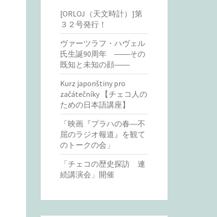
[ORLOJ（天文時計）]第
３２号発行！
ヴァーツラフ・ハヴェル
氏生誕90周年 ――その
既知と未知の顔――
Kurz japonštiny pro
začátečníky 【チェコ人の
ための日本語講座】
「映画『プラハの春―不
屈のラジオ報道』を観て
のトークの会」
「チェコの歴史探訪 連
続講演会」開催